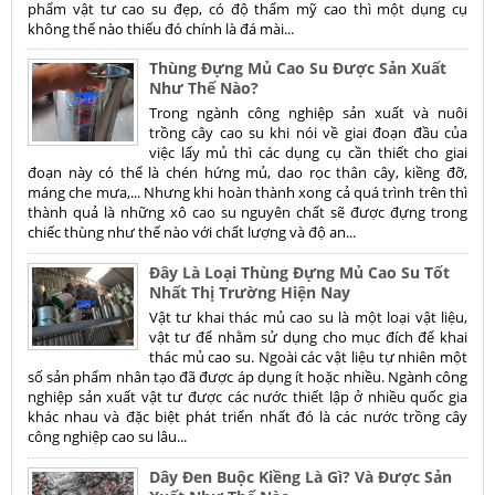
phẩm vật tư cao su đẹp, có độ thẩm mỹ cao thì một dụng cụ
không thể nào thiếu đó chính là đá mài...
Thùng Đựng Mủ Cao Su Được Sản Xuất
Như Thế Nào?
Trong ngành công nghiệp sản xuất và nuôi
trồng cây cao su khi nói về giai đoạn đầu của
việc lấy mủ thì các dụng cụ cần thiết cho giai
đoạn này có thể là chén hứng mủ, dao rọc thân cây, kiềng đỡ,
máng che mưa,... Nhưng khi hoàn thành xong cả quá trình trên thì
thành quả là những xô cao su nguyên chất sẽ được đựng trong
chiếc thùng như thế nào với chất lượng và độ an...
Đây Là Loại Thùng Đựng Mủ Cao Su Tốt
Nhất Thị Trường Hiện Nay
Vật tư khai thác mủ cao su là một loại vật liệu,
vật tư để nhằm sử dụng cho mục đích để khai
thác mủ cao su. Ngoài các vật liệu tự nhiên một
số sản phẩm nhân tạo đã được áp dụng ít hoặc nhiều. Ngành công
nghiệp sản xuất vật tư được các nước thiết lập ở nhiều quốc gia
khác nhau và đặc biệt phát triển nhất đó là các nước trồng cây
công nghiệp cao su lâu...
Dây Đen Buộc Kiềng Là Gì? Và Được Sản