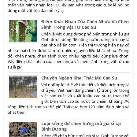
triển văn minh nhân loại. Ở Tây Ban Nha trong các cuộc lễ hội họ
dùng một vật liệu đàn hồi kỳ lạ
Điểm Khác Nhau Của Chén Nhựa Và Chén
Sành Trong Vật Tư Cao Su
Chén là vật dụng được phổ biến trong nhiều gia
đình được dùng để uống nước, uống trà hay là
bát nhỏ để ăn cơm. Trên thị trường hiện nay có
nhiều loại chén được làm từ nhiều nguyên liệu khác nhau. Trong
đó, chén nhựa, chén sành được nhiều người tiêu dùng lựa chọn.
Vậy điểm khác nhau của chén nhựa và chén sành trong vật tư cao
su là gì?
Chuyên Ngành Khai Thác Mủ Cao Su
Với những lợi thế về thời tiết và diện tích rừng là
chủ yếu, Việt nam đang chiếm tỷ trọng lớn trong
việc sản xuất và xuất khẩu cao su ra toàn thế
giới. Diện tích cao su nước ta chiếm khoảng 7%
tổng diện tích cao su thế giới.Trải qua hơn 120 năm định hình và
phát triển
Loại kiềng đỡ chén hứng mủ giá sỉ tại
Bình Dương
Kiềng đỡ chén hứng mủ giá sỉ tại Bình Dương với