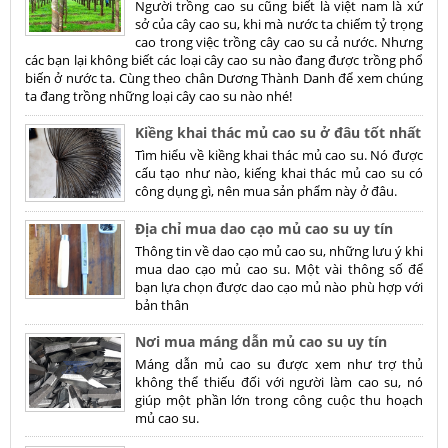
Người trồng cao su cũng biết là việt nam là xứ
sở của cây cao su, khi mà nước ta chiếm tỷ trọng
cao trong việc trồng cây cao su cả nước. Nhưng
các bạn lại không biết các loại cây cao su nào đang được trồng phổ
biến ở nước ta. Cùng theo chân Dương Thành Danh để xem chúng
ta đang trồng những loại cây cao su nào nhé!
Kiềng khai thác mủ cao su ở đâu tốt nhất
Tìm hiểu về kiềng khai thác mủ cao su. Nó được
cấu tạo như nào, kiếng khai thác mủ cao su có
công dụng gì, nên mua sản phẩm này ở đâu.
Địa chỉ mua dao cạo mủ cao su uy tín
Thông tin về dao cạo mủ cao su, những lưu ý khi
mua dao cạo mủ cao su. Một vài thông số để
bạn lựa chọn được dao cạo mủ nào phù hợp với
bản thân
Nơi mua máng dẫn mủ cao su uy tín
Máng dẫn mủ cao su được xem như trợ thủ
không thể thiếu đối với người làm cao su, nó
giúp một phần lớn trong công cuộc thu hoạch
mủ cao su.