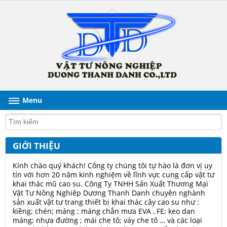
Menu
GIỚI THIỆU
Kính chào quý khách! Công ty chúng tôi tự hào là đơn vị uy
tín với hơn 20 năm kinh nghiệm về lĩnh vực cung cấp vật tư
khai thác mũ cao su. Công Ty TNHH Sản Xuất Thương Mại
Vật Tư Nông Nghiêp Dương Thanh Danh chuyên nghành
sản xuất vật tư trang thiết bị khai thác cây cao su như :
kiềng; chén; máng ; máng chắn mưa EVA , FE; keo dan
máng; nhựa đường ; mái che tô; váy che tô … và các loại