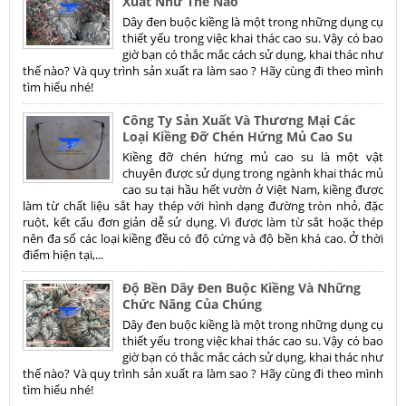
Xuất Như Thế Nào
Dây đen buộc kiềng là một trong những dụng cụ
thiết yếu trong việc khai thác cao su. Vậy có bao
giờ bạn có thắc mắc cách sử dụng, khai thác như
thế nào? Và quy trình sản xuất ra làm sao ? Hãy cùng đi theo mình
tìm hiểu nhé!
Công Ty Sản Xuất Và Thương Mại Các
Loại Kiềng Đỡ Chén Hứng Mủ Cao Su
Kiềng đỡ chén hứng mủ cao su là một vật
chuyên được sử dụng trong ngành khai thác mủ
cao su tại hầu hết vườn ở Việt Nam, kiềng được
làm từ chất liệu sắt hay thép với hình dạng đường tròn nhỏ, đặc
ruột, kết cấu đơn giản dễ sử dụng. Vì được làm từ sắt hoặc thép
nên đa số các loại kiềng đều có độ cứng và độ bền khá cao. Ở thời
điểm hiện tại,...
Độ Bền Dây Đen Buộc Kiềng Và Những
Chức Năng Của Chúng
Dây đen buộc kiềng là một trong những dụng cụ
thiết yếu trong việc khai thác cao su. Vậy có bao
giờ bạn có thắc mắc cách sử dụng, khai thác như
thế nào? Và quy trình sản xuất ra làm sao ? Hãy cùng đi theo mình
tìm hiểu nhé!