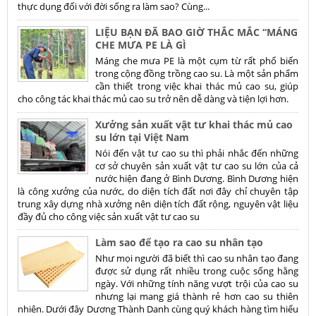
thực dụng đối với đời sống ra làm sao? Cùng...
LIỆU BẠN ĐÃ BAO GIỜ THẮC MẮC “MÁNG
CHE MƯA PE LÀ GÌ
Máng che mưa PE là một cụm từ rất phổ biến
trong cộng đồng trồng cao su. Là một sản phẩm
cần thiết trong việc khai thác mủ cao su, giúp
cho công tác khai thác mủ cao su trở nên dễ dàng và tiện lợi hơn.
Xưởng sản xuất vật tư khai thác mủ cao
su lớn tại Việt Nam
Nói đến vật tư cao su thì phải nhắc đến những
cơ sở chuyên sản xuất vật tư cao su lớn của cả
nước hiện đang ở Bình Dương. Bình Dương hiện
là công xưởng của nước, do diện tích đất nơi đây chỉ chuyên tập
trung xây dựng nhà xưởng nên diện tích đất rộng, nguyên vật liệu
đầy đủ cho công việc sản xuất vật tư cao su
Làm sao để tạo ra cao su nhân tạo
Như mọi người đã biết thì cao su nhân tạo đang
được sử dụng rất nhiều trong cuộc sống hằng
ngày. Với những tính năng vượt trội của cao su
nhưng lại mang giá thành rẻ hơn cao su thiên
nhiên. Dưới đây Dương Thành Danh cùng quý khách hàng tìm hiểu