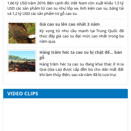
1,66 tỷ USD năm 2016. Bên cạnh đó, Việt Nam còn xuất khẩu 1,5 tỷ
USD các sản phẩm từ cao su như lốp xe, linh kiện cao su, băng tải
và 1,2 tỷ USD các sản phẩm từ gỗ cao su.
Giá cao su lên cao nhất 3 năm
Kỳ vọng từ nhu cầu mạnh tại Trung Quốc đã
thúc đẩy giá cao su đạt mức cao nhất trong ba
năm qua.
Hàng trăm héc ta cao su bị chặt để… bán
gỗ
Hàng trăm héc ta cao su đang khai thác ở H.Ia
Grai (Gia Lai) được cấp đền bù cho dân mất đất
khi làm thủy điện, sau vài năm đã bị cưa trụi.
VIDEO CLIPS