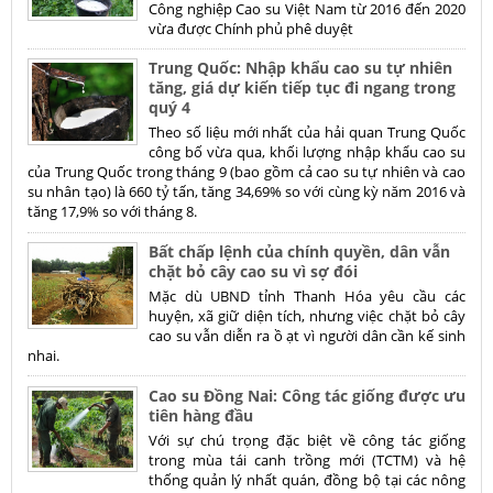
Công nghiệp Cao su Việt Nam từ 2016 đến 2020
vừa được Chính phủ phê duyệt
Trung Quốc: Nhập khẩu cao su tự nhiên
tăng, giá dự kiến tiếp tục đi ngang trong
quý 4
Theo số liệu mới nhất của hải quan Trung Quốc
công bố vừa qua, khối lượng nhập khẩu cao su
của Trung Quốc trong tháng 9 (bao gồm cả cao su tự nhiên và cao
su nhân tạo) là 660 tỷ tấn, tăng 34,69% so với cùng kỳ năm 2016 và
tăng 17,9% so với tháng 8.
Bất chấp lệnh của chính quyền, dân vẫn
chặt bỏ cây cao su vì sợ đói
Mặc dù UBND tỉnh Thanh Hóa yêu cầu các
huyện, xã giữ diện tích, nhưng việc chặt bỏ cây
cao su vẫn diễn ra ồ ạt vì người dân cần kế sinh
nhai.
Cao su Đồng Nai: Công tác giống được ưu
tiên hàng đầu
Với sự chú trọng đặc biệt về công tác giống
trong mùa tái canh trồng mới (TCTM) và hệ
thống quản lý nhất quán, đồng bộ tại các nông