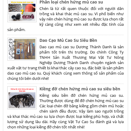
Phân loại chén hứng mủ cao su
Chén là từ rất quen thuộc đối với người dân
trồng và khai thác mủ cao su. Vì phổ biến như
vậy nên chén hứng mủ cao su được lựa chọn rất
kỹ càng cũng như xem xét nhiều đặc tính của
sản phẩm.
Dao Cạo Mủ Cao Su Siêu Bền
Dao cạo mủ cao su Dương Thành Danh là sản
phẩm tốt trên thị trường. Do chính Công Ty
TNHH Sản Xuất Thương Mại Vật Tư Nông
Nghiệp Dương Thành Danh chuyên ngành sản
xuất vật tư trang thiết bị khai thác cây cao su, đặc biệt là sản phẩm
dao cạo mủ cao su. Quý khách cùng xem thông số sản phẩm của
chúng tôi bên dưới nhé!
Kiềng đỡ chén hứng mủ cao su siêu bền
Kiềng siêu bền đỡ chén hứng mủ cao su.
Thường được dùng để đỡ chén hứng mủ cao su
Các loại chén đỡ bằng kiềng gồm chén mủ hoặc
chén sành đều được. Vậy làm sao người trồng
và khai thác mủ cao su lựa chọn được loại kiềng phù hợp, và chất
lượng sử dụng lâu dài. Hãy cùng Vật Tư Cao Su đánh giá và lựa
chọn những loại kiềng đỡ chén tốt nhất nhé!