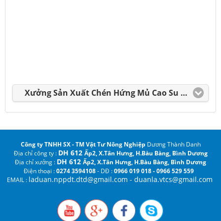
Xưởng Sản Xuất Chén Hứng Mủ Cao Su Dương Thành Danh
Công ty TNHH SX - TM Vật Tư Nông Nghiệp
Dương Thành Danh
DH 612
Địa chỉ công ty :
Ấp2, X.Tân Hưng, H.Bàu Bàng,
Bình Dương
DH 612
Địa chỉ xưởng :
Ấp2, X.Tân Hưng, H.Bàu Bàng, Bình Dương
Điện thoại :
0274 3594108
- DĐ :
0966 019 018 - 0966 529 559
laduan.nppdt.dtd@gmail.com
- duanla.vtcs@gmail.com
EMAIL :