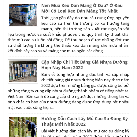
Nên Mua Keo Dán Máng Ở Đâu? Ở Đâu
Mới Có Loại Keo Dán Máng Tốt Nhất
Thời gian gần đây do nhu cầu cung ứng nguyên
liệu cao su trên thị trường có xu hướng tăng
mạnh, nên thị trường sản xuất các nguyên vật
liệu trong nước và xuất khẩu phục vụ cho quy trình kỹ thuật khai
thác mủ cao su luôn sôi động. Để thu hoạch được những đợt cao
su chất lượng thì không thể thiếu keo dán máng che mưa nhằm
kết dính cây cao su và máng che mưa ngăn các dòng...
Cập Nhập Chi Tiết Bảng Giá Nhựa Đường
Hiện Nay Năm 2022
Bài viết tổng hợp những đặc tính và cập nhập
chi tiết bảng giá nhựa đường hiện nay theo năm
2022 dựa trên những bảng giá được công bố bởi
những công ty cung cấp nhựa đường thành phẩm có tiếng nhất tại
Việt Nam. Bên cạnh đó cung cấp cho người đọc những thông tin và
tính chất cơ bản của nhựa đường đang được ứng dụng rất nhiều
mặt vào cuộc sống hiện...
Hướng Dẫn Cách Lấy Mủ Cao Su Đúng Kỹ
Thuật Mới Nhất 2022
Bài viết hướng dẫn cách lấy mủ cao su đúng kỹ
thuật mới nhất năm 2022 được tổng hợp từ