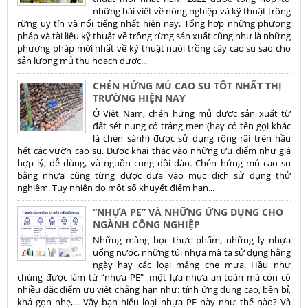
những bài viết về nông nghiệp và kỹ thuật trồng
rừng uy tín và nổi tiếng nhất hiện nay. Tổng hợp những phương
pháp và tài liệu kỹ thuật về trồng rừng sản xuất cũng như là những
phương pháp mới nhất về kỹ thuật nuôi trồng cây cao su sao cho
sản lượng mủ thu hoạch được...
CHÉN HỨNG MỦ CAO SU TỐT NHẤT THỊ
TRƯỜNG HIỆN NAY
Ở Việt Nam, chén hứng mủ được sản xuất từ
đất sét nung có tráng men (hay có tên gọi khác
là chén sành) được sử dụng rộng rãi trên hầu
hết các vườn cao su. Được khai thác vào những ưu điểm như giá
hợp lý, dễ dùng, và nguồn cung dồi dào. Chén hứng mủ cao su
bằng nhựa cũng từng được đưa vào mục đích sử dụng thử
nghiệm. Tuy nhiên do một số khuyết điểm hạn...
“NHỰA PE” VÀ NHỮNG ỨNG DỤNG CHO
NGÀNH CÔNG NGHIỆP
Những màng bọc thực phẩm, những ly nhựa
uống nước, những túi nhựa mà ta sử dụng hằng
ngày hay các loại máng che mưa. Hầu như
chúng được làm từ “nhựa PE"- một lựa nhựa an toàn mà còn có
nhiều đặc điểm ưu việt chẳng hạn như: tính ứng dụng cao, bền bỉ,
khá gọn nhẹ,... Vậy bạn hiểu loại nhựa PE này như thế nào? Và