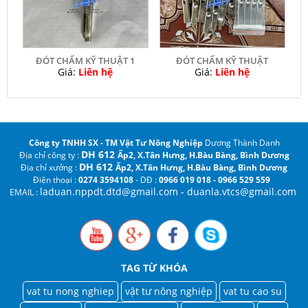
ĐÓT CHẤM KỸ THUẬT 1
ĐÓT CHẤM KỸ THUẬT
Giá:
Liên hệ
Giá:
Liên hệ
Công ty TNHH SX - TM Vật Tư Nông Nghiệp
Dương Thành Danh
DH 612
Địa chỉ công ty :
Ấp2, X.Tân Hưng, H.Bàu Bàng,
Bình Dương
DH 612
Địa chỉ xưởng :
Ấp2, X.Tân Hưng, H.Bàu Bàng, Bình Dương
Điện thoại :
0274 3594108
- DĐ :
0966 019 018 - 0966 529 559
laduan.nppdt.dtd@gmail.com
- duanla.vtcs@gmail.com
EMAIL :
TAG TỪ KHÓA
vat tu nong nghiep
vật tư nông nghiệp
vat tu cao su