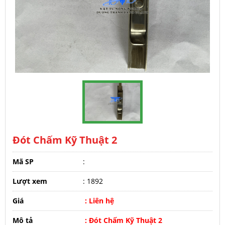
Đót Chấm Kỹ Thuật 2
Mã SP
:
Lượt xem
: 1892
Giá
: Liên hệ
Mô tả
: Đót Chấm Kỹ Thuật 2